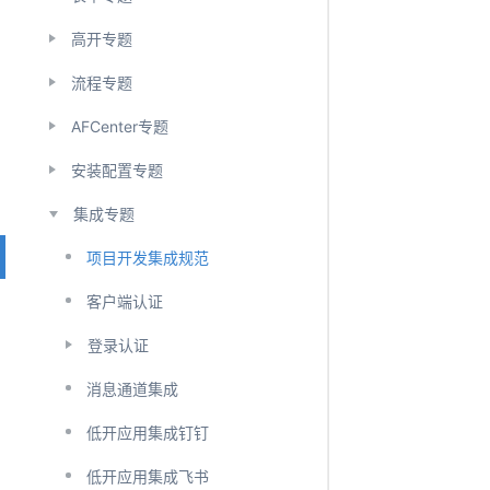
成
规
高开专题
范
流程专题
说
AFCenter专题
明
安装配置专题
集成专题
版
本
项目开发集成规范
号
客户端认证
版
登录认证
本
号
消息通道集成
采
用
低开应用集成钉钉
3
位
低开应用集成飞书
和